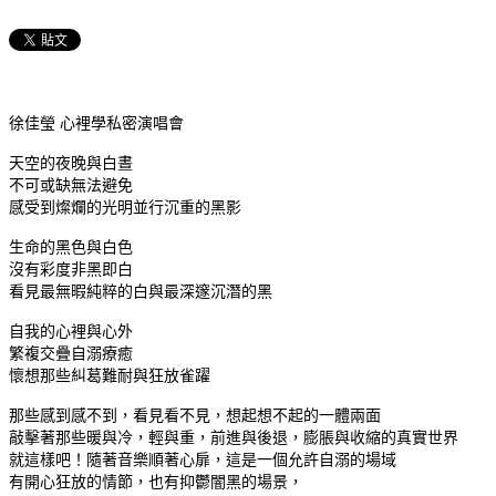
徐佳瑩 心裡學私密演唱會
天空的夜晚與白晝
不可或缺無法避免
感受到燦爛的光明並行沉重的黑影
生命的黑色與白色
沒有彩度非黑即白
看見最無暇純粹的白與最深邃沉潛的黑
自我的心裡與心外
繁複交疊自溺療癒
懷想那些糾葛難耐與狂放雀躍
那些感到感不到，看見看不見，想起想不起的一體兩面
敲擊著那些暖與冷，輕與重，前進與後退，膨脹與收縮的真實世界
就這樣吧！隨著音樂順著心扉，這是一個允許自溺的場域
有開心狂放的情節，也有抑鬱闇黑的場景，