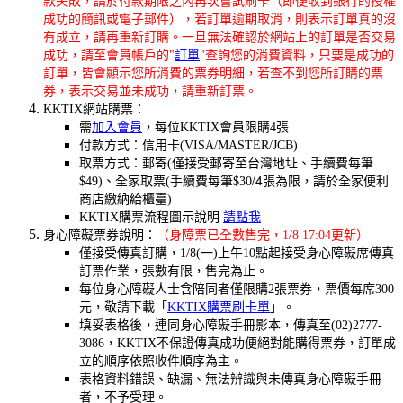
款失敗，請於付款期限之內再次嘗試刷卡（即便收到銀行的授權
成功的簡訊或電子郵件），若訂單逾期取消，則表示訂單真的沒
有成立，請再重新訂購。一旦無法確認於網站上的訂單是否交易
成功，請至會員帳戶的"
訂單
"查詢您的消費資料，只要是成功的
訂單，皆會顯示您所消費的票券明細，若查不到您所訂購的票
券，表示交易並未成功，請重新訂票。
KKTIX網站購票：
需
加入會員
，每位KKTIX會員限購4張
付款方式：信用卡(VISA/MASTER/JCB)
取票方式：郵寄(僅接受郵寄至台灣地址、手續費每筆
/4張為限
$49)、全家取票(手續費每筆$30
，請於全家便利
商店繳納給櫃臺)
KKTIX購票流程圖示說明
請點我
身心障礙票券說明：
（身障票已全數售完，1/8 17:04更新）
僅接受傳真訂購，1/8(一)上午10點起接受身心障礙席傳真
訂票作業，張數有限，售完為止。
每位身心障礙人士含陪同者僅限購2張票券，票價每席300
元，敬請下載「
KKTIX購票刷卡單
」。
填妥表格後，連同身心障礙手冊影本，傳真至(02)2777-
3086
，KKTIX不保證傳真成功便絕對能購得票券，訂單成
立的順序依照收件順序為主。
表格資料錯誤、缺漏、無法辨識與未傳真身心障礙手冊
者，不予受理。