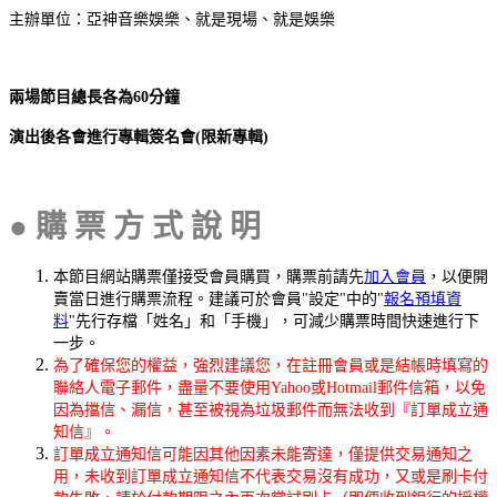
主辦單位：亞神音樂娛樂、就是現場、就是娛樂
兩場節目總長各為60分鐘
演出後各會
進行專輯簽名會
(
限新專輯
)
●
購 票 方 式 說 明
本節目網站購票僅接受會員購買，購票前請先
加入會員
，以便開
賣當日進行購票流程。建議可於會員"設定"中的"
報名預填資
料
"先行存檔「姓名」和「手機」，可減少購票時間快速進行下
一步。
為了確保您的權益，強烈建議您，在註冊會員或是結帳時填寫的
聯絡人電子郵件，盡量不要使用Yahoo或Hotmail郵件信箱，以免
因為擋信、漏信，甚至被視為垃圾郵件而無法收到『訂單成立通
知信』。
訂單成立通知信可能因其他因素未能寄達，僅提供交易通知之
用，未收到訂單成立通知信不代表交易沒有成功，又或是刷卡付