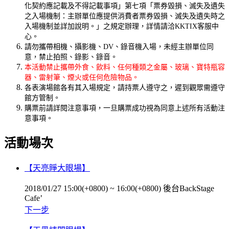
化契約應記載及不得記載事項」第七項「票券毀損、滅失及遺失
之入場機制：主辦單位應提供消費者票券毀損、滅失及遺失時之
入場機制並詳加說明。」之規定辦理，詳情請洽KKTIX客服中
心。
請勿攜帶相機、攝影機、DV、錄音機入場，未經主辦單位同
意，禁止拍照、錄影、錄音。
本活動禁止攜帶外食、飲料、任何種類之金屬、玻璃、寶特瓶容
器、雷射筆、煙火或任何危險物品。
各表演場館各有其入場規定，請持票人遵守之，遲到觀眾需遵守
館方管制。
購票前請詳閱注意事項，一旦購票成功視為同意上述所有活動注
意事項。
活動場次
【天亮睜大眼場】
2018/01/27 15:00(+0800)
~
16:00(+0800)
後台BackStage
Cafe’
下一步