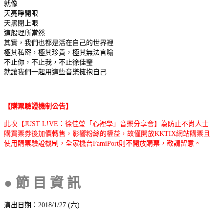
就像
天亮睜開眼
天黑閉上眼
這般理所當然
其實，我們也都是活在自己的世界裡
極其私密，極其珍貴，極其無法言喻
不止你，不止我，不止徐佳瑩
就讓我們一起用這些音樂擁抱自己
【購票驗證機制公告】
此次【JUST L!VE：徐佳瑩「心裡學」音樂分享會】為防止不肖人士
購買票券後加價轉售，影響粉絲的權益，故僅開放KKTIX網站購票且
使用購票驗證機制，全家機台FamiPort則不開放購票，敬請留意。
●
節 目 資 訊
演出日期：2018/1/27 (六)