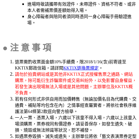
進場時敬請攜帶有效證件，未帶證件、資格不符者、或非
本人者需補票價差額始得入場。
身心障礙者與陪同者須同時憑同一身心障礙手冊驗證進
場。
●
注 意 事 項
退票需酌收票面金額10%手續費，限2018/1/16(含)前寄達至
KKTIX郵政信箱，請詳閱
KKTIX退換票規定
。
請勿於拍賣網站或是其他非KKTIX正式授權售票之通路、網站
購票，除可能衍生詐騙案件或交易糾紛外，以免影響自身權益，
若發生演出現場無法入場或是其他問題，主辦單位及KKTIX概
不負責。
若有任何形式非供自用而加價轉售（無論加價名目為代購費、交
通費、補貼等均包含在內）之情事經查屬實者，將依社會秩序維
護法第64條第2款逕向警方檢舉。
一人一票、憑票入場，六歲以下孩童不得入場，六歲以上孩童入
場須購票，票券視同有價證券，請妥善保存，如發生遺失、破
損、燒毀或無法辨識等狀況，恕不補發。
如遇票券毀損、滅失或遺失，主辦單位將依「藝文表演票券定型