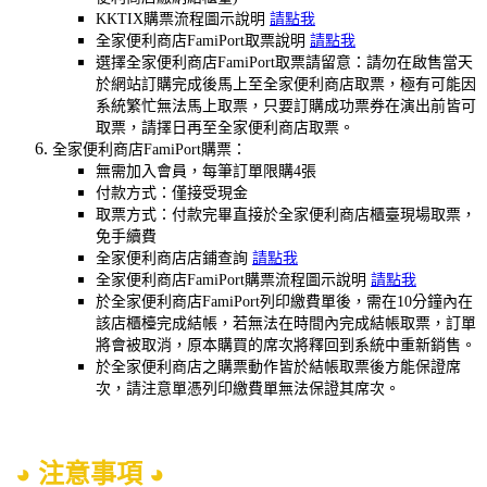
KKTIX購票流程圖示說明
請點我
全家便利商店FamiPort取票說明
請點我
選擇全家便利商店FamiPort取票請留意：請勿在啟售當天
於網站訂購完成後馬上至全家便利商店取票，極有可能因
系統繁忙無法馬上取票，只要訂購成功票券在演出前皆可
取票，請擇日再至全家便利商店取票。
全家便利商店FamiPort購票：
無需加入會員，每筆訂單限購4張
付款方式：僅接受現金
取票方式：付款完畢直接於全家便利商店櫃臺現場取票，
免手續費
全家便利商店店鋪查詢
請點我
全家便利商店FamiPort購票流程圖示說明
請點我
於全家便利商店FamiPort列印繳費單後，需在10分鐘內在
該店櫃檯完成結帳，若無法在時間內完成結帳取票，訂單
將會被取消，原本購買的席次將釋回到系統中重新銷售。
於全家便利商店之購票動作皆於結帳取票後方能保證席
次，請注意單憑列印繳費單無法保證其席次。
◕ 注意事項 ◕