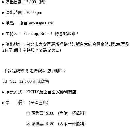
▸ 演出日期：5 / 09（四）
▸ 演出時間：20:00 pm
▸ 地點： 後台Backstage Café
▸ 主持人： Stand up, Brian！ 博恩站起來！
▸ 演出地址：台北市大安區羅斯福路4段1號台大綜合體育館2樓206室及
214室(新生南路與辛亥路交叉口)
《 我是觀眾 想進場觀看 怎麼辦？》
👉🏽 4/22 12：00 正式啟售
▸ 購票方式：KKTIX及全台全家便利商店
▸ 票 價：（全區座席）
① 預售票 $180 （內附一杯飲料）
② 現場票 $180 （內附一杯飲料）