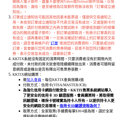
聯絡人電子郵件，盡量不要使用Yahoo或Hotmail郵件信箱，以免
因為擋信、漏信，甚至被視為垃圾郵件而無法收到『訂單成立通
知信』。
訂單成立通知信可能因其他因素未能寄達，僅提供交易通知之
用，未收到訂單成立通知信不代表交易沒有成功，又或是刷卡付
款失敗，請於付款期限之內再次嘗試刷卡（即便收到銀行的授權
成功的簡訊或電子郵件），若訂單逾期取消，則表示訂單真的沒
有成立，請再重新訂購。一旦無法確認於網站上的訂單是否交易
成功，請至會員帳戶的"
訂單
"查詢您的消費資料，只要是成功的
訂單，皆會顯示您所消費的票券明細，若查不到您所訂購的票
券，表示交易並未成功，請重新訂票。
KKTIX系統沒有固定的清票時間，只要消費者沒有於期限內完
成付款，未付款的席次就會陸陸續續釋放出來，消費者可隨時留
意網頁或是機台是否有釋出可售票券張數。
KKTIX網站購票：
需
加入會員
，每位KKTIX會員限購4張
付款方式：信用卡(VISA/MASTER/JCB)
為強化信用卡網路付款安全，KKTIX售票系統網站導入
了更安全的信用卡 3D 驗證服務，會員購票時，將取得簡
訊驗證碼，確保卡號確實為持卡人所有，以提供持卡人更
安全的網路交易環境。
信用卡3D
驗證流程為何？
取票方式：全家取票(手續費每筆$30/4張為限，請於全家
便利商店繳納給櫃臺)