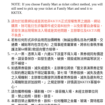
NOTE: If you choose Family Mart as ticket collect method, you will
still need to pick up your ticket at Family Mart and send it to
KKTIX.
請勿於拍賣網站或是其他非KKTIX正式授權售票之通路、網站
購票，除可能衍生詐騙案件或交易糾紛外，以免影響自身權益，
若發生演出現場無法入場或是其他問題，主辦單位及KKTIX概
不負責。
若有任何形式非供自用而加價轉售（無論加價名目為代購費、交
通費、補貼等均包含在內）之情事經查屬實者，將依社會秩序維
護法第64條第2款逕向警方檢舉。
一人一票、憑票入場，
六歲以下孩童不得入場
，票券視同有價證
券，請妥善保存，如發生遺失、破損、燒毀或無法辨識等狀況，
恕不補發。
如遇票券毀損、滅失或遺失，主辦單位將依「藝文表演票券定型
化契約應記載及不得記載事項」第七項「票券毀損、滅失及遺失
之入場機制：主辦單位應提供消費者票券毀損、滅失及遺失時之
入場機制並詳加說明。」之規定辦理，詳情請洽KKTIX客服中
心。
請勿攜帶相機、攝影機、DV、錄音機入場，未經主辦單位同
意，禁止拍照、錄影、錄音。
本節目禁止攜帶外食、飲料、任何種類之金屬、玻璃、寶特瓶容