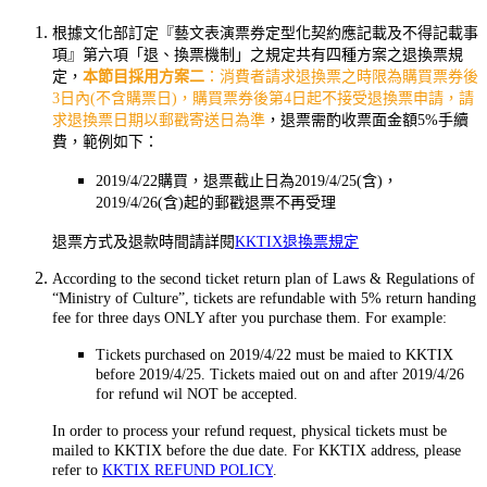
根據文化部訂定『藝文表演票券定型化契約應記載及不得記載事
項』第六項「退、換票機制」之規定共有四種方案之退換票規
定，
本節目採用方案二
：消費者請求退換票之時限為購買票券後
3日內(不含購票日)，購買票券後第4日起不接受退換票申請，請
求退換票日期以郵戳寄送日為準
，退票需酌收票面金額5%手續
費，範例如下：
2019/4/22購買，退票截止日為2019/4/25(含)，
2019/4/26(含)起的郵戳退票不再受理
退票方式及退款時間請詳閱
KKTIX退換票規定
According to the second ticket return plan of Laws & Regulations of
“Ministry of Culture”, tickets are refundable with 5% return handing
fee for three days ONLY after you purchase them. For example:
Tickets purchased on 2019/4/22 must be maied to KKTIX
before 2019/4/25. Tickets maied out on and after 2019/4/26
for refund wil NOT be accepted.
In order to process your refund request, physical tickets must be
mailed to KKTIX before the due date. For KKTIX address, please
refer to
KKTIX REFUND POLICY
.