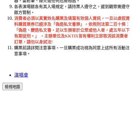
器、雷射筆、煙火或任何危險物品。
各表演場館各有其入場規定，請持票人遵守之，遲到觀眾需遵守
館方管制。
消費者必須以真實姓名購票及填寫有效個人資訊，一旦以虛假資
料購買票券已經涉及「偽造私文書罪」，依照刑法第二百十條：
「偽造、變造私文書，足以生損害於公眾或他人者，處五年以下
有期徒刑。」 ，主辦單位及KKTIX皆有權利立即取消該消費者
訂單，請勿以身試法!
購票前請詳閱注意事項，一旦購票成功視為同意上述所有活動注
意事項。
演唱會
檢視地圖