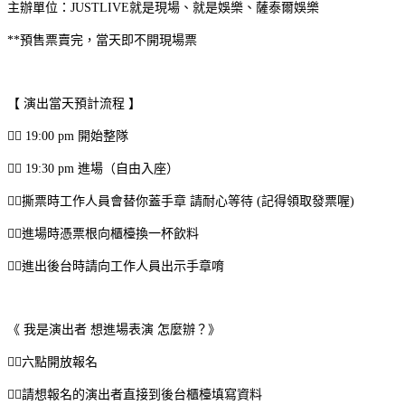
主辦單位：JUSTLIVE就是現場、就是娛樂、薩泰爾娛樂
**預售票賣完，當天即不開現場票
【 演出當天預計流程 】
👉🏽 19:00 pm 開始整隊
👉🏽 19:30 pm 進場（自由入座）
👉🏽撕票時工作人員會替你蓋手章 請耐心等待 (記得領取發票喔)
👉🏽進場時憑票根向櫃檯換一杯飲料
👉🏽進出後台時請向工作人員出示手章唷
《 我是演出者 想進場表演 怎麼辦？》
👉🏽六點開放報名
👉🏽請想報名的演出者直接到後台櫃檯填寫資料