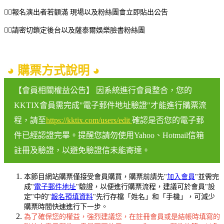
👉🏽報名演出者若額滿 現場以及粉絲團會立即貼出公告
👉🏽請密切鎖定後台以及薩泰爾娛樂臉書粉絲團
◕ 購票方式說明 ◕
【會員相關權益公告】 因系統進行會員整合，您的
KKTIX會員需完成"電子郵件地址驗證"才能進行購票流
程，請至
https://kktix.com/users/edit
確認是否您的電子郵
件已經認證完畢。提醒您請勿使用Yahoo、Hotmail信箱
註冊及驗證，以避免驗證信未能寄達。
本節目網站購票僅接受會員購買，購票前請先"
加入會員
"並需完
成"
電子郵件地址
"驗證，以便進行購票流程，建議可於會員"設
定"中的"
報名預填資料
"先行存檔「姓名」和「手機」，可減少
購票時間快速進行下一步。
為了確保您的權益，強烈建議您，在註冊會員或是結帳時填寫的