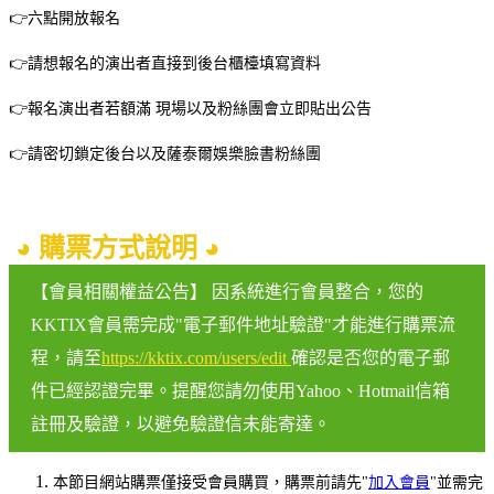
👉六點開放報名
👉請想報名的演出者直接到後台櫃檯填寫資料
👉報名演出者若額滿 現場以及粉絲團會立即貼出公告
👉請密切鎖定後台以及薩泰爾娛樂臉書粉絲團
◕ 購票方式說明 ◕
【會員相關權益公告】 因系統進行會員整合，您的
KKTIX會員需完成"電子郵件地址驗證"才能進行購票流
程，請至
https://kktix.com/users/edit
確認是否您的電子郵
件已經認證完畢。提醒您請勿使用Yahoo、Hotmail信箱
註冊及驗證，以避免驗證信未能寄達。
本節目網站購票僅接受會員購買，購票前請先"
加入會員
"並需完