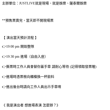
主辦單位：JUSTLIVE就是現場、就是娛樂、薩泰爾娛樂
**預售票賣完，當天即不開現場票
【 演出當天預計流程 】
👉19:00 pm 開始整隊
👉19:30 pm 進場（自由入座）
👉撕票時工作人員會替你蓋手章 請耐心等待 (記得領取發票喔)
👉進場時憑票根向櫃檯換一杯飲料
👉進出後台時請向工作人員出示手章唷
《 我是演出者 想進場表演 怎麼辦？》