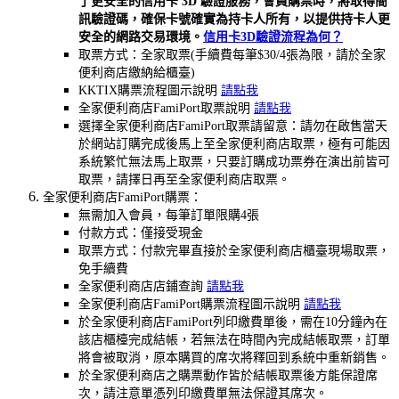
了更安全的信用卡 3D 驗證服務，會員購票時，將取得簡
訊驗證碼，確保卡號確實為持卡人所有，以提供持卡人更
安全的網路交易環境。
信用卡3D
驗證流程為何？
取票方式：全家取票(手續費每筆$30/4張為限，請於全家
便利商店繳納給櫃臺)
KKTIX購票流程圖示說明
請點我
全家便利商店FamiPort取票說明
請點我
選擇全家便利商店FamiPort取票請留意：請勿在啟售當天
於網站訂購完成後馬上至全家便利商店取票，極有可能因
系統繁忙無法馬上取票，只要訂購成功票券在演出前皆可
取票，請擇日再至全家便利商店取票。
全家便利商店FamiPort購票：
無需加入會員，每筆訂單限購4張
付款方式：僅接受現金
取票方式：付款完畢直接於全家便利商店櫃臺現場取票，
免手續費
全家便利商店店鋪查詢
請點我
全家便利商店FamiPort購票流程圖示說明
請點我
於全家便利商店FamiPort列印繳費單後，需在10分鐘內在
該店櫃檯完成結帳，若無法在時間內完成結帳取票，訂單
將會被取消，原本購買的席次將釋回到系統中重新銷售。
於全家便利商店之購票動作皆於結帳取票後方能保證席
次，請注意單憑列印繳費單無法保證其席次。