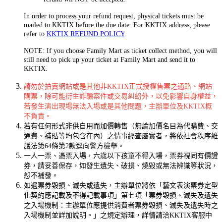
In order to process your refund request, physical tickets must be
mailed to KKTIX before the due date. For KKTIX address, please
refer to
KKTIX REFUND POLICY
.
NOTE: If you choose Family Mart as ticket collect method, you will
still need to pick up your ticket at Family Mart and send it to
KKTIX.
請勿於拍賣網站或是其他非KKTIX正式授權售票之通路、網站
購票，除可能衍生詐騙案件或交易糾紛外，以免影響自身權益，
若發生演出現場無法入場或是其他問題，主辦單位及KKTIX概
不負責。
若有任何形式非供自用而加價轉售（無論加價名目為代購費、交
通費、補貼等均包含在內）之情事經查屬實者，將依社會秩序維
護法第64條第2款逕向警方檢舉。
一人一票、憑票入場，
六歲以下孩童不得入場
，票券視同有價證
券，請妥善保存，如發生遺失、破損、燒毀或無法辨識等狀況，
恕不補發。
如遇票券毀損、滅失或遺失，主辦單位將依「藝文表演票券定型
化契約應記載及不得記載事項」第七項「票券毀損、滅失及遺失
之入場機制：主辦單位應提供消費者票券毀損、滅失及遺失時之
入場機制並詳加說明。」之規定辦理，詳情請洽KKTIX客服中