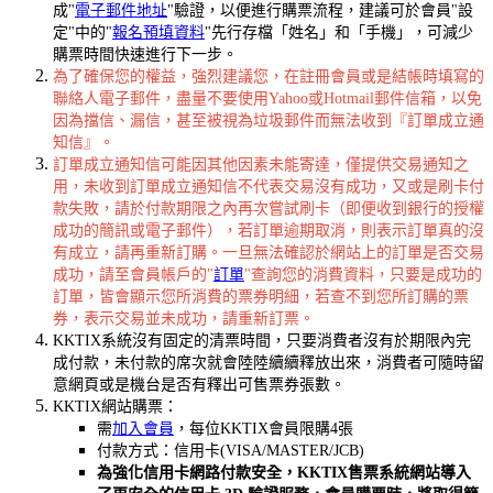
成"
電子郵件地址
"驗證，以便進行購票流程，建議可於會員"設
定"中的"
報名預填資料
"先行存檔「姓名」和「手機」，可減少
購票時間快速進行下一步。
為了確保您的權益，強烈建議您，在註冊會員或是結帳時填寫的
聯絡人電子郵件，盡量不要使用Yahoo或Hotmail郵件信箱，以免
因為擋信、漏信，甚至被視為垃圾郵件而無法收到『訂單成立通
知信』。
訂單成立通知信可能因其他因素未能寄達，僅提供交易通知之
用，未收到訂單成立通知信不代表交易沒有成功，又或是刷卡付
款失敗，請於付款期限之內再次嘗試刷卡（即便收到銀行的授權
成功的簡訊或電子郵件），若訂單逾期取消，則表示訂單真的沒
有成立，請再重新訂購。一旦無法確認於網站上的訂單是否交易
成功，請至會員帳戶的"
訂單
"查詢您的消費資料，只要是成功的
訂單，皆會顯示您所消費的票券明細，若查不到您所訂購的票
券，表示交易並未成功，請重新訂票。
KKTIX系統沒有固定的清票時間，只要消費者沒有於期限內完
成付款，未付款的席次就會陸陸續續釋放出來，消費者可隨時留
意網頁或是機台是否有釋出可售票券張數。
KKTIX網站購票：
需
加入會員
，每位KKTIX會員限購4張
付款方式：信用卡(VISA/MASTER/JCB)
為強化信用卡網路付款安全，KKTIX售票系統網站導入