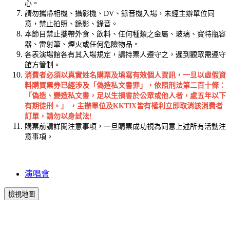
心。
請勿攜帶相機、攝影機、DV、錄音機入場，未經主辦單位同
意，禁止拍照、錄影、錄音。
本節目禁止攜帶外食、飲料、任何種類之金屬、玻璃、寶特瓶容
器、雷射筆、煙火或任何危險物品。
各表演場館各有其入場規定，請持票人遵守之，遲到觀眾需遵守
館方管制。
消費者必須以真實姓名購票及填寫有效個人資訊，一旦以虛假資
料購買票券已經涉及「偽造私文書罪」，依照刑法第二百十條：
「偽造、變造私文書，足以生損害於公眾或他人者，處五年以下
有期徒刑。」 ，主辦單位及KKTIX皆有權利立即取消該消費者
訂單，請勿以身試法!
購票前請詳閱注意事項，一旦購票成功視為同意上述所有活動注
意事項。
演唱會
檢視地圖